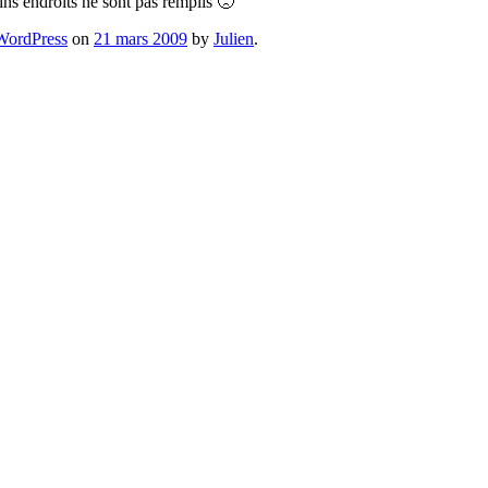
tains endroits ne sont pas remplis 🙁
WordPress
on
21 mars 2009
by
Julien
.