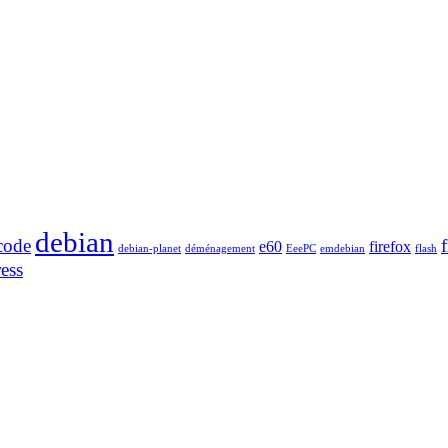
debian
code
e60
firefox
debian-planet
déménagement
EeePC
emdebian
flash
ess