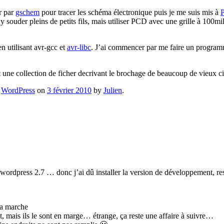
r par
gschem
pour tracer les schéma électronique puis je me suis mis à
et y souder pleins de petits fils, mais utiliser PCD avec une grille à 10
n utilisant avr-gcc et
avr-libc
. J’ai commencer par me faire un programm
t une collection de ficher decrivant le brochage de beaucoup de vieux ci
,
WordPress
on
3 février 2010
by
Julien
.
wordpress 2.7 … donc j’ai dû installer la version de développement, rest
ça marche
ost, mais ils le sont en marge… étrange, ça reste une affaire à suivre…