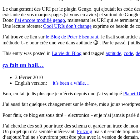
Le changement des URI par le plugin Gengo, qui ajoutait les code des l
existante de vos marque-pages (si vous en aviez) et surtout de Goog
Donc
j’ai encore modifié gengo
, maintenant les URI qui se terminent 
Une lecture récente:
Cool URIs don’t change
exprime ce besoin de con
J’ai trouvé ce lien sur
le Blog de Peter Eisentraut
. Je lisait sont articl
méthode
pour crée une vue dans aptitude 😉 . Par le passé, j’utili
l~c
This entry was posted in
La vie du Blog
and tagged
aptitude
,
code
,
de
ça fait un bail…
3 février 2010
English version:
it’s been a while…
Bon, en fait je lis plus que je n’écris depuis que j’ai syndiqué
Planet 
J’ai aussi fait quelques changement sur le thème, mis a jours wordpres
Pour finir, ce blog est sous titré « electronics » et je n’ai jamais parlé
J’ai cherché des soft pour tracé des schéma et garder un trace de mon t
Un projet qui m’a semblé intéressant:
Fritzing
mais il semble trop insta
d’aujourd’hui ne s’ouvriront peut être plus avec la version de demain.