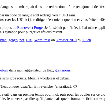
angues m’embarquait dans une redirection infinie (en ajoutant des fr+en/
le…
par un code de langue sont redirigé vers l’URI sans.
server les URI, ici je redirige, c’est mieux que rien et vous évite le 40
e a propos de
Remove et Purge
. Je fut séduit par l’idée, je l’ai même appl
sais synaptic pour purger les résidus restant…
bian
,
gengo
,
net
,
URI
,
WordPress
on
3 février 2010
by
Julien
.
Debian
dans mon aggrégateur de flux,
gregarious
.
s sans gros soucis. Merci à wordpress et debian.
 d’électronique jusqu’ici. En revanche j’ai pratiqué. 😉
ravail, dans un premier temps pour moi, puis pour les publier sur ce blo
ble, Je ne veux pas dire qu’il plante mais que le format de fichier n’est 