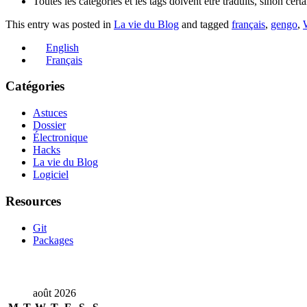
Toutes les catégories et les tags doivent être traduits, sinon cer
This entry was posted in
La vie du Blog
and tagged
français
,
gengo
,
English
Français
Catégories
Astuces
Dossier
Électronique
Hacks
La vie du Blog
Logiciel
Resources
Git
Packages
août 2026