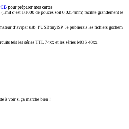
PCB
pour préparer mes cartes.
0mil (1mil c’est 1/1000 de pouces soit 0,0254mm) facilite grandement le
ateur d’avrpar usb, l’
USBtinyISP. Je publierais les fichiers gschem
rcuits tels les séries TTL 74xx et les séries MOS 40xx.
e à voir si ça marche bien !