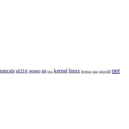
net
français
kernel
linux
gEDA
gengo
git
java
livebox
mac
microSD