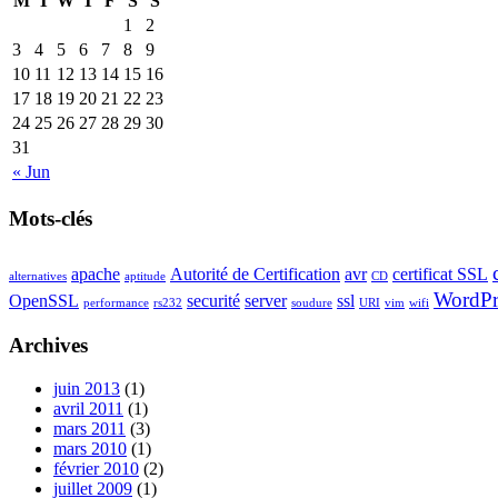
M
T
W
T
F
S
S
1
2
3
4
5
6
7
8
9
10
11
12
13
14
15
16
17
18
19
20
21
22
23
24
25
26
27
28
29
30
31
« Jun
Mots-clés
apache
Autorité de Certification
avr
certificat SSL
alternatives
aptitude
CD
WordPr
OpenSSL
securité
server
ssl
performance
rs232
soudure
URI
vim
wifi
Archives
juin 2013
(1)
avril 2011
(1)
mars 2011
(3)
mars 2010
(1)
février 2010
(2)
juillet 2009
(1)