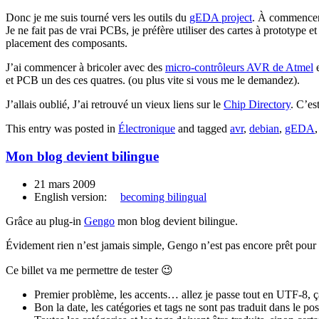
Donc je me suis tourné vers les outils du
gEDA project
. À commence
Je ne fait pas de vrai PCBs, je préfère utiliser des cartes à prototype 
placement des composants.
J’ai commencer à bricoler avec des
micro-contrôleurs AVR de Atmel
e
et PCB un des ces quatres. (ou plus vite si vous me le demandez).
J’allais oublié, J’ai retrouvé un vieux liens sur le
Chip Directory
. C’es
This entry was posted in
Électronique
and tagged
avr
,
debian
,
gEDA
Mon blog devient bilingue
21 mars 2009
English version:
becoming bilingual
Grâce au plug-in
Gengo
mon blog devient bilingue.
Évidement rien n’est jamais simple, Gengo n’est pas encore prêt pour 
Ce billet va me permettre de tester 😉
Premier problème, les accents… allez je passe tout en UTF-8, 
Bon la date, les catégories et tags ne sont pas traduit dans le p