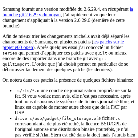
Samsung fournit une version modifiée du 2.6.29.4, en récupérant
la
branche git 2.6.29.y du noyau
, j’ai rapidement vu que leur
changement s’appliquait à la version 2.6.29.6 (dernière de cette
branche).
Afin de mieux trier les changements michel.s avait déjà séparé les
changements de Samsung en plusieurs patchs (
les patchs sur le
projet e60-open
). Après quelques essai j’ai concocté un fichier
qui permet d’appliquer ces patchs avec
ou mieux
series
quilt
encore de des importer dans une branche git avec
git
. L’ordre que j’ai choisit permet en particulier de se
quiltimport
débarrasser facilement des quelques patchs (les derniers).
On notera dans ces patchs la présence de quelques fichiers binaires:
une couche de journalisation propriétaire sur la
fs/rfs/*.o
fat. Si vous voulez mon avis, elle n’est pas nécessaire, après
tout nous disposons de systèmes de fichiers journalisé libre, et
linux est capable de monter autre chose que de la FAT par
USB…
le fichier
drivers/usb/gadget/file_storage.o
.c
correspondant a de plus été retiré, la licence BSD/GPL de
l’original autorise une distribution binaire (toutefois, je n’ai
pas vérifié si Alan Stern est cité dans la doc) mais j’aurais bien