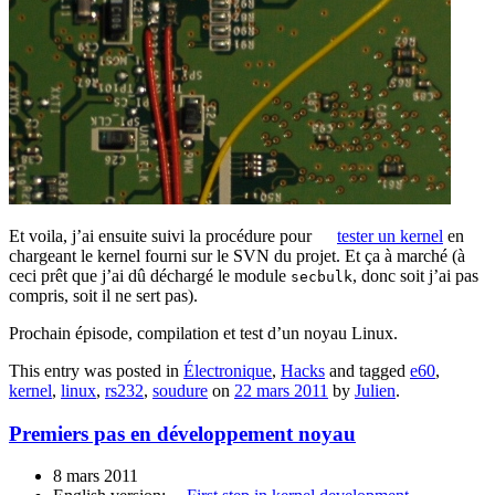
Et voila, j’ai ensuite suivi la procédure pour
tester un kernel
en
chargeant le kernel fourni sur le SVN du projet. Et ça à marché (à
ceci prêt que j’ai dû déchargé le module
, donc soit j’ai pas
secbulk
compris, soit il ne sert pas).
Prochain épisode, compilation et test d’un noyau Linux.
This entry was posted in
Électronique
,
Hacks
and tagged
e60
,
kernel
,
linux
,
rs232
,
soudure
on
22 mars 2011
by
Julien
.
Premiers pas en développement noyau
8 mars 2011