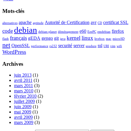
Mots-clés
apache
Autorité de Certification
avr
certificat SSL
alternatives
aptitude
CD
debian
code
e60
firefox
debian-planet
déménagement
EeePC
emdebian
français
kernel
linux
gEDA
gengo
git
flash
java
livebox
mac
microSD
net
OpenSSL
securité
server
ssl
performance
rs232
soudure
URI
vim
wifi
WordPress
Archives
juin 2013
(1)
avril 2011
(1)
mars 2011
(3)
mars 2010
(1)
février 2010
(2)
juillet 2009
(1)
juin 2009
(1)
mai 2009
(1)
avril 2009
(1)
mars 2009
(3)