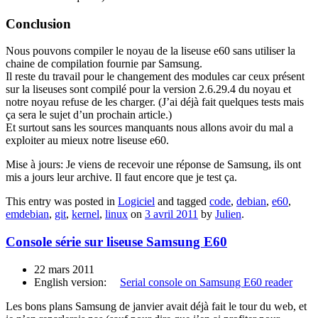
Conclusion
Nous pouvons compiler le noyau de la liseuse e60 sans utiliser la
chaine de compilation fournie par Samsung.
Il reste du travail pour le changement des modules car ceux présent
sur la liseuses sont compilé pour la version 2.6.29.4 du noyau et
notre noyau refuse de les charger. (J’ai déjà fait quelques tests mais
ça sera le sujet d’un prochain article.)
Et surtout sans les sources manquants nous allons avoir du mal a
exploiter au mieux notre liseuse e60.
Mise à jours: Je viens de recevoir une réponse de Samsung, ils ont
mis a jours leur archive. Il faut encore que je test ça.
This entry was posted in
Logiciel
and tagged
code
,
debian
,
e60
,
emdebian
,
git
,
kernel
,
linux
on
3 avril 2011
by
Julien
.
Console série sur liseuse Samsung E60
22 mars 2011
English version:
Serial console on Samsung E60 reader
Les bons plans Samsung de janvier avait déjà fait le tour du web, et