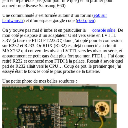
je n’en reparlerais pas (sauf pour dire que j’en ai profiter pour
acquérir une liseuse Samsung E60).
Une communauté s’est formée autour d’un forum (
e60 sur
hardware.fr
) et d’un espace google code (
e60-open
).
On y trouve pas mal d’infos et en particulier la
console série
. De
mon coté je dispose d’un adaptateur USB vers série en LVTTL
3.3V (à base de FTDI FT2232C) donc j’ai opté pour la connexion
sur R232 et R233. Or RDX (R232) est déjà connecté au circuit
MAX232 qui converti les niveau LVTTL vers les niveaux série, et
apparemment ce petit gars était plus fort que mon FTDI… J’ai donc
retiré R232 et connecté mon FTDI à la palace. Restait à savoir quel
pad de R232 allait vers le CPU… Coup de pot, le premier que j’ai
essayé était le bon: le coté le plus proche de la batterie.
Une petite photo de mes belles soudures :