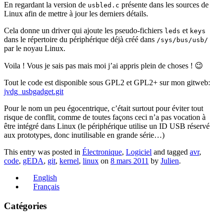
En regardant la version de
présente dans les sources de
usbled.c
Linux afin de mettre à jour les derniers détails.
Cela donne un driver qui ajoute les pseudo-fichiers
et
leds
keys
dans le répertoire du périphérique déjà créé dans
/sys/bus/usb/
par le noyau Linux.
Voila ! Vous je sais pas mais moi j’ai appris plein de choses ! 😉
Tout le code est disponible sous GPL2 et GPL2+ sur mon gitweb:
jvdg_usbgadget.git
Pour le nom un peu égocentrique, c’était surtout pour éviter tout
risque de conflit, comme de toutes façons ceci n’a pas vocation à
être intégré dans Linux (le périphérique utilise un ID USB réservé
aux prototypes, donc inutilisable en grande série…)
This entry was posted in
Électronique
,
Logiciel
and tagged
avr
,
code
,
gEDA
,
git
,
kernel
,
linux
on
8 mars 2011
by
Julien
.
English
Français
Catégories