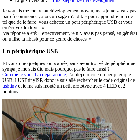
English version:
First step in kernel development
Je voulais me mettre au développement noyau, mais je ne savais pas
par où commencer, alors un sage m’a dit: « pour apprendre rien de
tel que de le faire: vous achetez un petit périphérique USB et vous
en écrivez le driver. »
Ma réponse a été: « effectivement, je n’y avais pas pensé, en général
on utilise la libusb pour ce genre de choses. »
Un périphérique USB
Et voila que quelques jours après, sans avoir trouvé de périphérique
sympa je me suis dit, mais pourquoi pas le faire aussi ?
Comme je vous l’ai déjà raconté
, j’ai déjà bricolé un périphérique
USB: l’USBtinyISP, donc je suis allé rechercher le code original de
usbtiny
et je me suis monté un petit prototype avec 4 LED et 2
boutons: