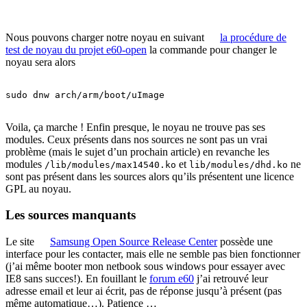
Nous pouvons charger notre noyau en suivant
la procédure de
test de noyau du projet e60-open
la commande pour changer le
noyau sera alors
sudo dnw arch/arm/boot/uImage

Voila, ça marche ! Enfin presque, le noyau ne trouve pas ses
modules. Ceux présents dans nos sources ne sont pas un vrai
problème (mais le sujet d’un prochain article) en revanche les
modules
et
ne
/lib/modules/max14540.ko
lib/modules/dhd.ko
sont pas présent dans les sources alors qu’ils présentent une licence
GPL au noyau.
Les sources manquants
Le site
Samsung Open Source Release Center
possède une
interface pour les contacter, mais elle ne semble pas bien fonctionner
(j’ai même booter mon netbook sous windows pour essayer avec
IE8 sans succes!). En fouillant le
forum e60
j’ai retrouvé leur
adresse email et leur ai écrit, pas de réponse jusqu’à présent (pas
même automatique…). Patience …