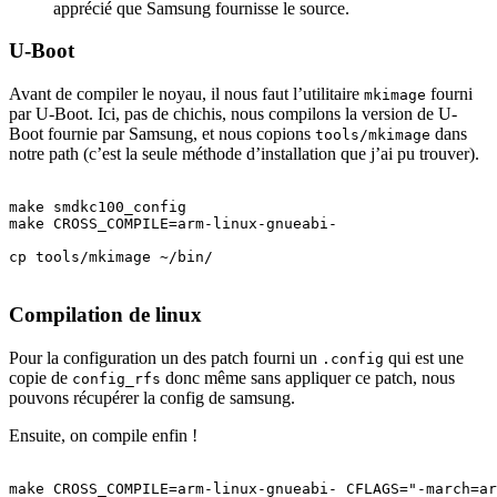
apprécié que Samsung fournisse le source.
U-Boot
Avant de compiler le noyau, il nous faut l’utilitaire
fourni
mkimage
par U-Boot. Ici, pas de chichis, nous compilons la version de U-
Boot fournie par Samsung, et nous copions
dans
tools/mkimage
notre path (c’est la seule méthode d’installation que j’ai pu trouver).
make smdkc100_config 

make CROSS_COMPILE=arm-linux-gnueabi-

cp tools/mkimage ~/bin/

Compilation de linux
Pour la configuration un des patch fourni un
qui est une
.config
copie de
donc même sans appliquer ce patch, nous
config_rfs
pouvons récupérer la config de samsung.
Ensuite, on compile enfin !
make CROSS_COMPILE=arm-linux-gnueabi- CFLAGS="-march=ar