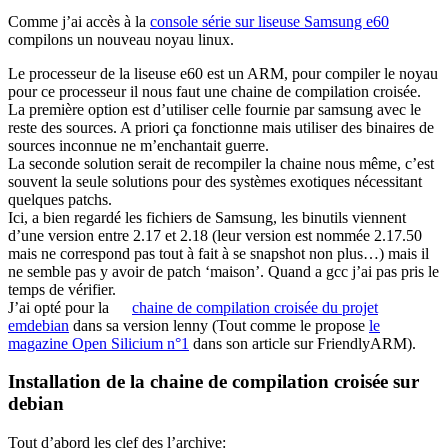
Comme j’ai accès à la
console série sur liseuse Samsung e60
compilons un nouveau noyau linux.
Le processeur de la liseuse e60 est un ARM, pour compiler le noyau
pour ce processeur il nous faut une chaine de compilation croisée.
La première option est d’utiliser celle fournie par samsung avec le
reste des sources. A priori ça fonctionne mais utiliser des binaires de
sources inconnue ne m’enchantait guerre.
La seconde solution serait de recompiler la chaine nous même, c’est
souvent la seule solutions pour des systèmes exotiques nécessitant
quelques patchs.
Ici, a bien regardé les fichiers de Samsung, les binutils viennent
d’une version entre 2.17 et 2.18 (leur version est nommée 2.17.50
mais ne correspond pas tout à fait à se snapshot non plus…) mais il
ne semble pas y avoir de patch ‘maison’. Quand a gcc j’ai pas pris le
temps de vérifier.
J’ai opté pour la
chaine de compilation croisée du projet
emdebian
dans sa version lenny (Tout comme le propose
le
magazine Open Silicium n°1
dans son article sur FriendlyARM).
Installation de la chaine de compilation croisée sur
debian
Tout d’abord les clef des l’archive: