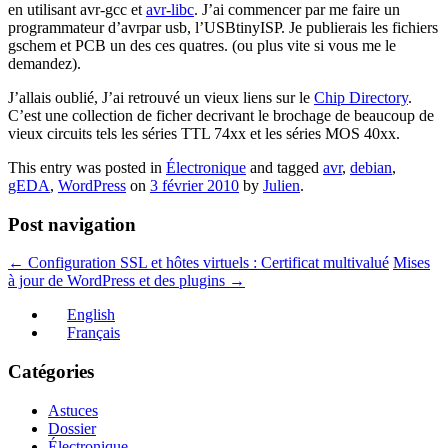
en utilisant avr-gcc et
avr-libc
. J’ai commencer par me faire un
programmateur d’avrpar usb, l’
USBtinyISP. Je publierais les fichiers
gschem et PCB un des ces quatres. (ou plus vite si vous me le
demandez).
J’allais oublié, J’ai retrouvé un vieux liens sur le
Chip Directory
.
C’est une collection de ficher decrivant le brochage de beaucoup de
vieux circuits tels les séries TTL 74xx et les séries MOS 40xx.
This entry was posted in
Électronique
and tagged
avr
,
debian
,
gEDA
,
WordPress
on
3 février 2010
by
Julien
.
Post navigation
←
Configuration SSL et hôtes virtuels : Certificat multivalué
Mises
à jour de WordPress et des plugins
→
English
Français
Catégories
Astuces
Dossier
Électronique