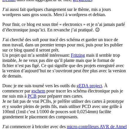
J’ai aussi fait quelques changement sur le thème, mis a jours
wordpress sans gros soucis. Merci à wordpress et debian.
Pour finir, ce blog est sous titré « electronics » et je n’ai jamais parlé
d’électronique jusqu’ici. En revanche j’ai pratiqué. 😉
J’ai cherché des soft pour tracé des schéma et garder un trace de
mon travail, dans un premier temps pour moi, puis pour les publier
sur ce blog quand il seront prèt.
Un projet qui m’a semblé intéressant:
Fritzing
mais il semble trop
instable, Je ne veux pas dire qu’il plante mais que le format de
fichier n’est pas figé. Ce qui signifie que des projets enregistré avec
la version d’aujourd’hui ne s’ouvriront peut être plus avec la version
de demain.
Donc je me suis tourné vers les outils du
gEDA project
. À
commencer par
gschem
pour tracer les schéma électronique puis je
me suis mis à
PCB
pour préparer mes cartes.
Je ne fait pas de vrai PCBs, je préfère utiliser des cartes à prototype
et y souder pleins de petits fils, mais utiliser PCD avec une grille à
100mil (1mil c’est 1/1000 de pouces soit 0,0254mm) facilite
grandement le placement des composants.
J’ai commencer à bricoler avec des
micro-contrôleurs AVR de Atmel