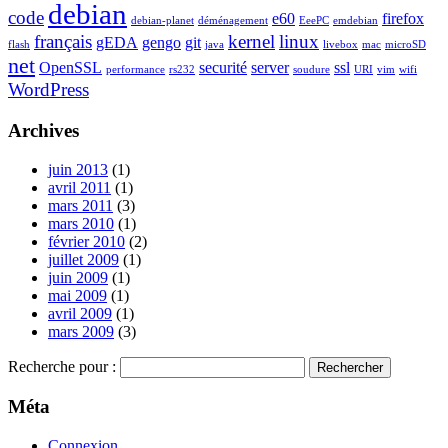
debian
code
e60
firefox
debian-planet
déménagement
EeePC
emdebian
français
kernel
linux
gEDA
gengo
git
flash
java
livebox
mac
microSD
net
OpenSSL
securité
server
ssl
performance
rs232
soudure
URI
vim
wifi
WordPress
Archives
juin 2013
(1)
avril 2011
(1)
mars 2011
(3)
mars 2010
(1)
février 2010
(2)
juillet 2009
(1)
juin 2009
(1)
mai 2009
(1)
avril 2009
(1)
mars 2009
(3)
Recherche pour :
Méta
Connexion