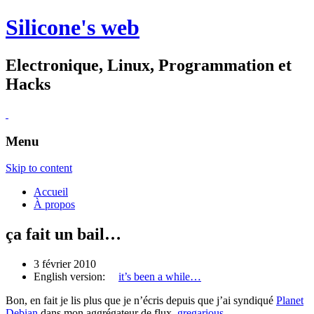
Silicone's web
Electronique, Linux, Programmation et
Hacks
Menu
Skip to content
Accueil
À propos
ça fait un bail…
3 février 2010
English version:
it’s been a while…
Bon, en fait je lis plus que je n’écris depuis que j’ai syndiqué
Planet
Debian
dans mon aggrégateur de flux,
gregarious
.