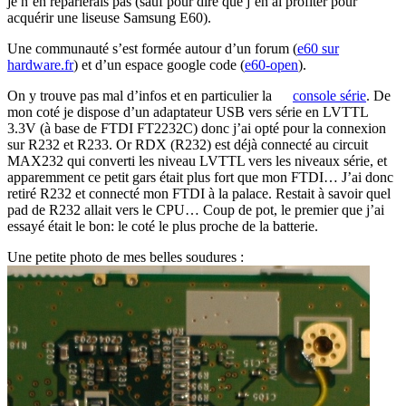
je n’en reparlerais pas (sauf pour dire que j’en ai profiter pour
acquérir une liseuse Samsung E60).
Une communauté s’est formée autour d’un forum (
e60 sur
hardware.fr
) et d’un espace google code (
e60-open
).
On y trouve pas mal d’infos et en particulier la
console série
. De
mon coté je dispose d’un adaptateur USB vers série en LVTTL
3.3V (à base de FTDI FT2232C) donc j’ai opté pour la connexion
sur R232 et R233. Or RDX (R232) est déjà connecté au circuit
MAX232 qui converti les niveau LVTTL vers les niveaux série, et
apparemment ce petit gars était plus fort que mon FTDI… J’ai donc
retiré R232 et connecté mon FTDI à la palace. Restait à savoir quel
pad de R232 allait vers le CPU… Coup de pot, le premier que j’ai
essayé était le bon: le coté le plus proche de la batterie.
Une petite photo de mes belles soudures :