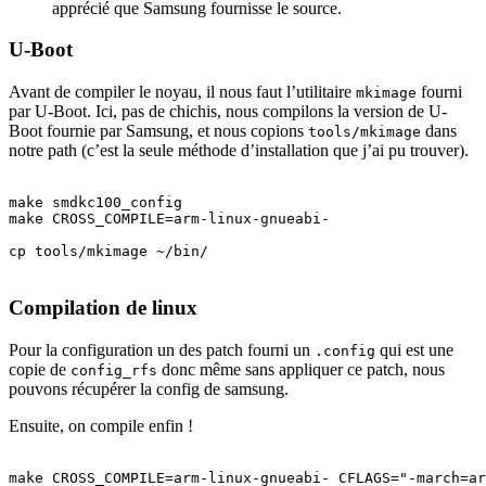
apprécié que Samsung fournisse le source.
U-Boot
Avant de compiler le noyau, il nous faut l’utilitaire
fourni
mkimage
par U-Boot. Ici, pas de chichis, nous compilons la version de U-
Boot fournie par Samsung, et nous copions
dans
tools/mkimage
notre path (c’est la seule méthode d’installation que j’ai pu trouver).
make smdkc100_config 

make CROSS_COMPILE=arm-linux-gnueabi-

cp tools/mkimage ~/bin/

Compilation de linux
Pour la configuration un des patch fourni un
qui est une
.config
copie de
donc même sans appliquer ce patch, nous
config_rfs
pouvons récupérer la config de samsung.
Ensuite, on compile enfin !
make CROSS_COMPILE=arm-linux-gnueabi- CFLAGS="-march=ar