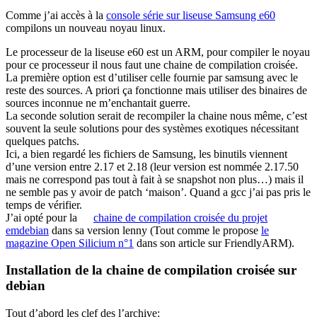
Comme j’ai accès à la
console série sur liseuse Samsung e60
compilons un nouveau noyau linux.
Le processeur de la liseuse e60 est un ARM, pour compiler le noyau
pour ce processeur il nous faut une chaine de compilation croisée.
La première option est d’utiliser celle fournie par samsung avec le
reste des sources. A priori ça fonctionne mais utiliser des binaires de
sources inconnue ne m’enchantait guerre.
La seconde solution serait de recompiler la chaine nous même, c’est
souvent la seule solutions pour des systèmes exotiques nécessitant
quelques patchs.
Ici, a bien regardé les fichiers de Samsung, les binutils viennent
d’une version entre 2.17 et 2.18 (leur version est nommée 2.17.50
mais ne correspond pas tout à fait à se snapshot non plus…) mais il
ne semble pas y avoir de patch ‘maison’. Quand a gcc j’ai pas pris le
temps de vérifier.
J’ai opté pour la
chaine de compilation croisée du projet
emdebian
dans sa version lenny (Tout comme le propose
le
magazine Open Silicium n°1
dans son article sur FriendlyARM).
Installation de la chaine de compilation croisée sur
debian
Tout d’abord les clef des l’archive: