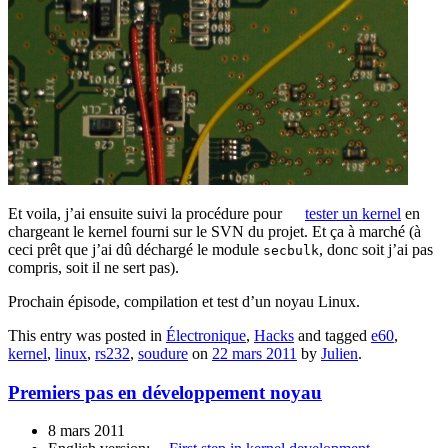
Et voila, j’ai ensuite suivi la procédure pour
tester un kernel
en
chargeant le kernel fourni sur le SVN du projet. Et ça à marché (à
ceci prêt que j’ai dû déchargé le module
, donc soit j’ai pas
secbulk
compris, soit il ne sert pas).
Prochain épisode, compilation et test d’un noyau Linux.
This entry was posted in
Électronique
,
Hacks
and tagged
e60
,
kernel
,
linux
,
rs232
,
soudure
on
22 mars 2011
by
Julien
.
Premiers pas en développement noyau
8 mars 2011