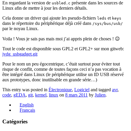
En regardant la version de
présente dans les sources de
usbled.c
Linux afin de mettre à jour les derniers détails.
Cela donne un driver qui ajoute les pseudo-fichiers
et
leds
keys
dans le répertoire du périphérique déjà créé dans
/sys/bus/usb/
par le noyau Linux.
Voila ! Vous je sais pas mais moi j’ai appris plein de choses ! 😉
Tout le code est disponible sous GPL2 et GPL2+ sur mon gitweb:
jvdg_usbgadget.git
Pour le nom un peu égocentrique, c’était surtout pour éviter tout
risque de conflit, comme de toutes façons ceci n’a pas vocation à
être intégré dans Linux (le périphérique utilise un ID USB réservé
aux prototypes, donc inutilisable en grande série…)
This entry was posted in
Électronique
,
Logiciel
and tagged
avr
,
code
,
gEDA
,
git
,
kernel
,
linux
on
8 mars 2011
by
Julien
.
English
Français
Catégories