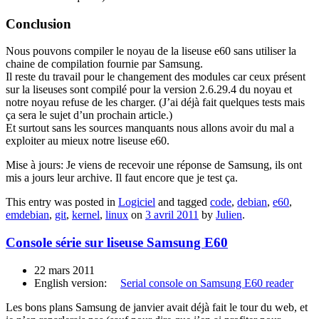
Conclusion
Nous pouvons compiler le noyau de la liseuse e60 sans utiliser la
chaine de compilation fournie par Samsung.
Il reste du travail pour le changement des modules car ceux présent
sur la liseuses sont compilé pour la version 2.6.29.4 du noyau et
notre noyau refuse de les charger. (J’ai déjà fait quelques tests mais
ça sera le sujet d’un prochain article.)
Et surtout sans les sources manquants nous allons avoir du mal a
exploiter au mieux notre liseuse e60.
Mise à jours: Je viens de recevoir une réponse de Samsung, ils ont
mis a jours leur archive. Il faut encore que je test ça.
This entry was posted in
Logiciel
and tagged
code
,
debian
,
e60
,
emdebian
,
git
,
kernel
,
linux
on
3 avril 2011
by
Julien
.
Console série sur liseuse Samsung E60
22 mars 2011
English version:
Serial console on Samsung E60 reader
Les bons plans Samsung de janvier avait déjà fait le tour du web, et