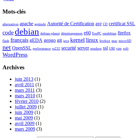
Mots-clés
apache
Autorité de Certification
avr
certificat SSL
alternatives
aptitude
CD
debian
code
e60
firefox
debian-planet
déménagement
EeePC
emdebian
français
kernel
linux
gEDA
gengo
git
flash
java
livebox
mac
microSD
net
OpenSSL
securité
server
ssl
performance
rs232
soudure
URI
vim
wifi
WordPress
Archives
juin 2013
(1)
avril 2011
(1)
mars 2011
(3)
mars 2010
(1)
février 2010
(2)
juillet 2009
(1)
juin 2009
(1)
mai 2009
(1)
avril 2009
(1)
mars 2009
(3)