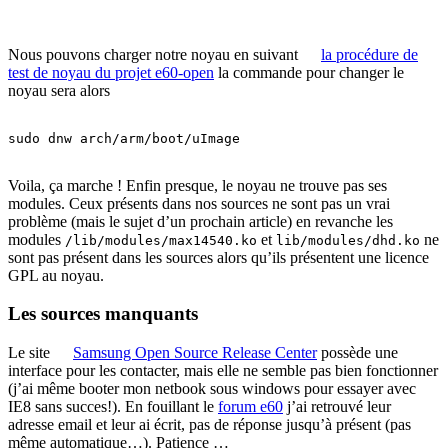
Nous pouvons charger notre noyau en suivant
la procédure de
test de noyau du projet e60-open
la commande pour changer le
noyau sera alors
sudo dnw arch/arm/boot/uImage

Voila, ça marche ! Enfin presque, le noyau ne trouve pas ses
modules. Ceux présents dans nos sources ne sont pas un vrai
problème (mais le sujet d’un prochain article) en revanche les
modules
et
ne
/lib/modules/max14540.ko
lib/modules/dhd.ko
sont pas présent dans les sources alors qu’ils présentent une licence
GPL au noyau.
Les sources manquants
Le site
Samsung Open Source Release Center
possède une
interface pour les contacter, mais elle ne semble pas bien fonctionner
(j’ai même booter mon netbook sous windows pour essayer avec
IE8 sans succes!). En fouillant le
forum e60
j’ai retrouvé leur
adresse email et leur ai écrit, pas de réponse jusqu’à présent (pas
même automatique…). Patience …