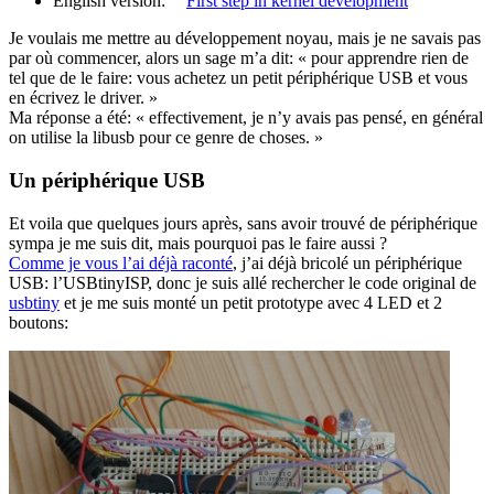
English version:
First step in kernel development
Je voulais me mettre au développement noyau, mais je ne savais pas
par où commencer, alors un sage m’a dit: « pour apprendre rien de
tel que de le faire: vous achetez un petit périphérique USB et vous
en écrivez le driver. »
Ma réponse a été: « effectivement, je n’y avais pas pensé, en général
on utilise la libusb pour ce genre de choses. »
Un périphérique USB
Et voila que quelques jours après, sans avoir trouvé de périphérique
sympa je me suis dit, mais pourquoi pas le faire aussi ?
Comme je vous l’ai déjà raconté
, j’ai déjà bricolé un périphérique
USB: l’USBtinyISP, donc je suis allé rechercher le code original de
usbtiny
et je me suis monté un petit prototype avec 4 LED et 2
boutons: