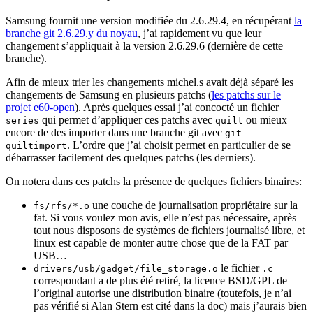
Samsung fournit une version modifiée du 2.6.29.4, en récupérant
la
branche git 2.6.29.y du noyau
, j’ai rapidement vu que leur
changement s’appliquait à la version 2.6.29.6 (dernière de cette
branche).
Afin de mieux trier les changements michel.s avait déjà séparé les
changements de Samsung en plusieurs patchs (
les patchs sur le
projet e60-open
). Après quelques essai j’ai concocté un fichier
qui permet d’appliquer ces patchs avec
ou mieux
series
quilt
encore de des importer dans une branche git avec
git
. L’ordre que j’ai choisit permet en particulier de se
quiltimport
débarrasser facilement des quelques patchs (les derniers).
On notera dans ces patchs la présence de quelques fichiers binaires:
une couche de journalisation propriétaire sur la
fs/rfs/*.o
fat. Si vous voulez mon avis, elle n’est pas nécessaire, après
tout nous disposons de systèmes de fichiers journalisé libre, et
linux est capable de monter autre chose que de la FAT par
USB…
le fichier
drivers/usb/gadget/file_storage.o
.c
correspondant a de plus été retiré, la licence BSD/GPL de
l’original autorise une distribution binaire (toutefois, je n’ai
pas vérifié si Alan Stern est cité dans la doc) mais j’aurais bien