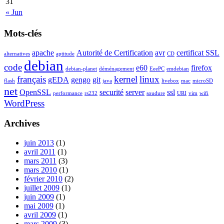
31
« Jun
Mots-clés
apache
Autorité de Certification
avr
certificat SSL
alternatives
aptitude
CD
debian
code
e60
firefox
debian-planet
déménagement
EeePC
emdebian
français
kernel
linux
gEDA
gengo
git
flash
java
livebox
mac
microSD
net
OpenSSL
securité
server
ssl
performance
rs232
soudure
URI
vim
wifi
WordPress
Archives
juin 2013
(1)
avril 2011
(1)
mars 2011
(3)
mars 2010
(1)
février 2010
(2)
juillet 2009
(1)
juin 2009
(1)
mai 2009
(1)
avril 2009
(1)
mars 2009
(3)