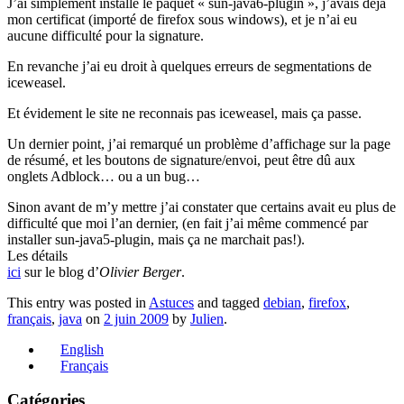
J’ai simplement installé le paquet « sun-java6-plugin », j’avais déjà
mon certificat (importé de firefox sous windows), et je n’ai eu
aucune difficulté pour la signature.
En revanche j’ai eu droit à quelques erreurs de segmentations de
iceweasel.
Et évidement le site ne reconnais pas iceweasel, mais ça passe.
Un dernier point, j’ai remarqué un problème d’affichage sur la page
de résumé, et les boutons de signature/envoi, peut être dû aux
onglets Adblock… ou a un bug…
Sinon avant de m’y mettre j’ai constater que certains avait eu plus de
difficulté que moi l’an dernier, (en fait j’ai même commencé par
installer sun-java5-plugin, mais ça ne marchait pas!).
Les détails
ici
sur le blog d’
Olivier Berger
.
This entry was posted in
Astuces
and tagged
debian
,
firefox
,
français
,
java
on
2 juin 2009
by
Julien
.
English
Français
Catégories