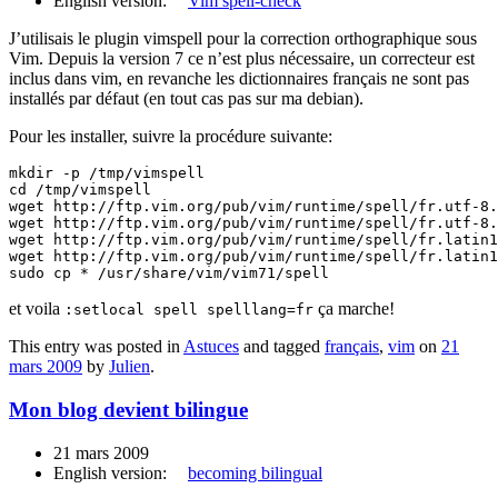
English version:
Vim spell-check
J’utilisais le plugin vimspell pour la correction orthographique sous
Vim. Depuis la version 7 ce n’est plus nécessaire, un correcteur est
inclus dans vim, en revanche les dictionnaires français ne sont pas
installés par défaut (en tout cas pas sur ma debian).
Pour les installer, suivre la procédure suivante:
mkdir -p /tmp/vimspell

cd /tmp/vimspell

wget http://ftp.vim.org/pub/vim/runtime/spell/fr.utf-8.
wget http://ftp.vim.org/pub/vim/runtime/spell/fr.utf-8.
wget http://ftp.vim.org/pub/vim/runtime/spell/fr.latin1
wget http://ftp.vim.org/pub/vim/runtime/spell/fr.latin1
sudo cp * /usr/share/vim/vim71/spell
et voila
ça marche!
:setlocal spell spelllang=fr
This entry was posted in
Astuces
and tagged
français
,
vim
on
21
mars 2009
by
Julien
.
Mon blog devient bilingue
21 mars 2009
English version:
becoming bilingual