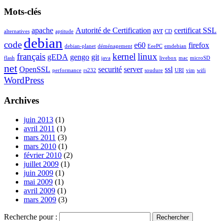
Mots-clés
apache
Autorité de Certification
avr
certificat SSL
alternatives
aptitude
CD
debian
code
e60
firefox
debian-planet
déménagement
EeePC
emdebian
français
kernel
linux
gEDA
gengo
git
flash
java
livebox
mac
microSD
net
OpenSSL
securité
server
ssl
performance
rs232
soudure
URI
vim
wifi
WordPress
Archives
juin 2013
(1)
avril 2011
(1)
mars 2011
(3)
mars 2010
(1)
février 2010
(2)
juillet 2009
(1)
juin 2009
(1)
mai 2009
(1)
avril 2009
(1)
mars 2009
(3)
Recherche pour :