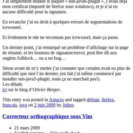
J’ai simplement installé le paquet « sun-java6-plugin », j’avais déjà
mon certificat (importé de firefox sous windows), et je n’ai eu
aucune difficulté pour la signature.
En revanche j’ai eu droit à quelques erreurs de segmentations de
iceweasel.
Et évidement le site ne reconnais pas iceweasel, mais ça passe.
Un dernier point, j’ai remarqué un problème d’affichage sur la page
de résumé, et les boutons de signature/envoi, peut être dû aux
onglets Adblock… ou a un bug…
Sinon avant de m’y mettre j’ai constater que certains avait eu plus de
difficulté que moi l’an dernier, (en fait j’ai même commencé par
installer sun-java5-plugin, mais ça ne marchait pas!).
Les détails
ici
sur le blog d’
Olivier Berger
.
This entry was posted in
Astuces
and tagged
debian
,
firefox
,
français
,
java
on
2 juin 2009
by
Julien
.
Correcteur orthographique sous Vim
21 mars 2009