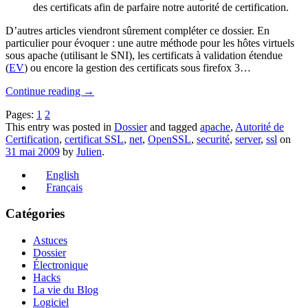
des certificats afin de parfaire notre autorité de certification.
D’autres articles viendront sûrement compléter ce dossier. En
particulier pour évoquer : une autre méthode pour les hôtes virtuels
sous apache (utilisant le SNI), les certificats à validation étendue
(
EV
) ou encore la gestion des certificats sous firefox 3…
Continue reading
→
Pages:
1
2
This entry was posted in
Dossier
and tagged
apache
,
Autorité de
Certification
,
certificat SSL
,
net
,
OpenSSL
,
securité
,
server
,
ssl
on
31 mai 2009
by
Julien
.
English
Français
Catégories
Astuces
Dossier
Électronique
Hacks
La vie du Blog
Logiciel