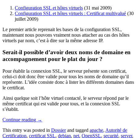
Configuration SSL et hôtes virtuels
(31 mai 2009)
Configuration SSL et hôtes virtuels : Certificat multivalué
(30
juillet 2009)
Le premier article reprenait les bases de la configuration SSL,
maintenant nous pouvons vraiment nous attacher au cas des hôtes
virtuels par nom, c’est à dire sur la même adresse IP.
Serait-il possible d’avoir deux noms de domaine en
accompagnement pour le plat du jour ?
Pour établir la connexion SSL, le serveur présente son certificat,
celui-ci doit donc être valide pour tous les noms de domaine qu’il
représente. L’idée consiste donc à lister les différents domaines dans
le certificat.
Ainsi quelque soit l’hôte virtuel contacté, le serveur répond par le
même certificat qui est valide pour tous, et la connexion SSL
s’établit.
Continue reading
→
This entry was posted in
Dossier
and tagged
apache
,
Autorité de
Certification
,
certificat SSL
,
debian
,
net
,
OpenSSL
,
securité
,
server
,