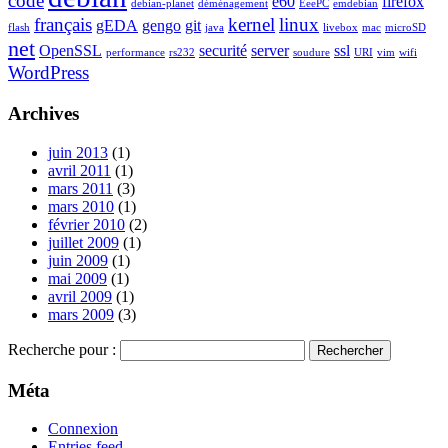
code
e60
firefox
debian-planet
déménagement
EeePC
emdebian
français
kernel
linux
gEDA
gengo
git
flash
java
livebox
mac
microSD
net
OpenSSL
securité
server
ssl
performance
rs232
soudure
URI
vim
wifi
WordPress
Archives
juin 2013
(1)
avril 2011
(1)
mars 2011
(3)
mars 2010
(1)
février 2010
(2)
juillet 2009
(1)
juin 2009
(1)
mai 2009
(1)
avril 2009
(1)
mars 2009
(3)
Recherche pour :
Méta
Connexion
Entries feed